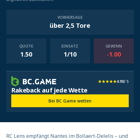
VORHERSAGE
über 2,5 Tore
QUOTE
EINSATZ
GEWINN
1.50
1/10
-1.00
4.90
/ 5
Rakeback auf jede Wette
Bei BC Game wetten
RC Lens empfängt Nantes im Bollaert-Delelis – und