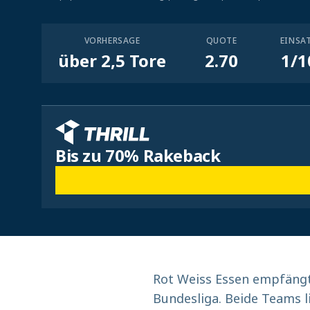
VORHERSAGE
QUOTE
EINSA
über 2,5 Tore
2.70
1/1
Bis zu 70% Rakeback
Rot Weiss Essen empfängt 
Bundesliga. Beide Teams 