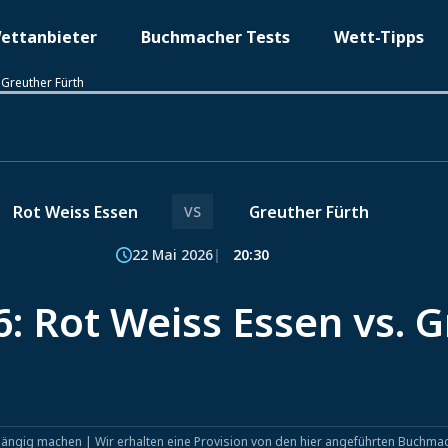
ettanbieter
Buchmacher Tests
Wett-Tipps
 Greuther Fürth
Rot Weiss Essen
Greuther Fürth
VS
22 Mai 2026
20:30
6: Rot Weiss Essen vs. 
hängig machen | Wir erhalten eine Provision von den hier angeführten Buchma