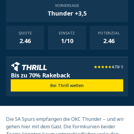
VORHERSAGE
Thunder +3,5
QUOTE
EINSATZ
POTENZIAL
2.46
1/10
2.46
4.73
/ 5
Bis zu 70% Rakeback
Bei Thrill wetten
Die SA Spurs empfangen die OKC Thunder – und wir
gehen hier mit dem Gast. Die Formkurven beider