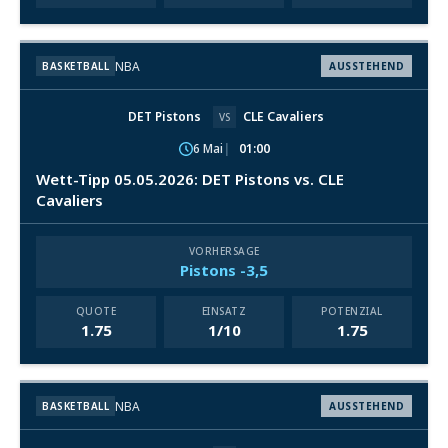
NBA
BASKETBALL
AUSSTEHEND
DET Pistons
CLE Cavaliers
VS
6 Mai
01:00
Wett-Tipp 05.05.2026: DET Pistons vs. CLE
Cavaliers
VORHERSAGE
Pistons -3,5
QUOTE
EINSATZ
POTENZIAL
1.75
1/10
1.75
NBA
BASKETBALL
AUSSTEHEND