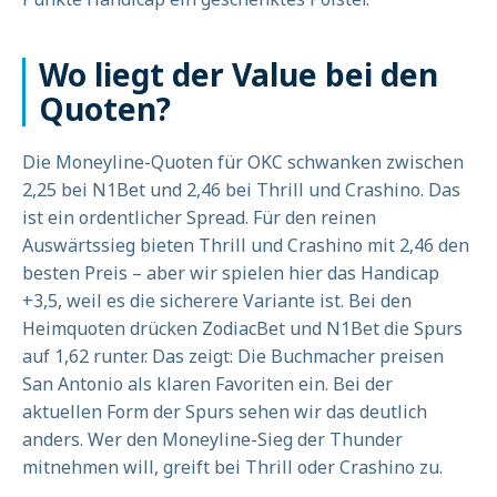
Wo liegt der Value bei den
Quoten?
Die Moneyline-Quoten für OKC schwanken zwischen
2,25 bei N1Bet und 2,46 bei Thrill und Crashino. Das
ist ein ordentlicher Spread. Für den reinen
Auswärtssieg bieten Thrill und Crashino mit 2,46 den
besten Preis – aber wir spielen hier das Handicap
+3,5, weil es die sicherere Variante ist. Bei den
Heimquoten drücken ZodiacBet und N1Bet die Spurs
auf 1,62 runter. Das zeigt: Die Buchmacher preisen
San Antonio als klaren Favoriten ein. Bei der
aktuellen Form der Spurs sehen wir das deutlich
anders. Wer den Moneyline-Sieg der Thunder
mitnehmen will, greift bei Thrill oder Crashino zu.