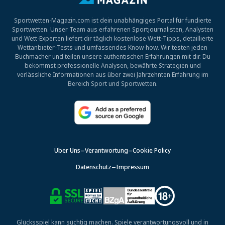
Sportwetten-Magazin.com ist dein unabhängiges Portal für fundierte
Sportwetten. Unser Team aus erfahrenen Sportjournalisten, Analysten
und Wett-Experten liefert dir täglich kostenlose Wett-Tipps, detaillierte
Wettanbieter-Tests und umfassendes Know-how. Wir testen jeden
Buchmacher und teilen unsere authentischen Erfahrungen mit dir. Du
bekommst professionelle Analysen, bewährte Strategien und
verlässliche Informationen aus über zwei Jahrzehnten Erfahrung im
Bereich Sport und Sportwetten.
Über Uns
Verantwortung
Cookie Policy
Datenschutz
Impressum
Glücksspiel kann süchtig machen. Spiele verantwortungsvoll und in