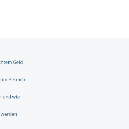
chtem Geld.
 im Bereich
n und wie
 werden