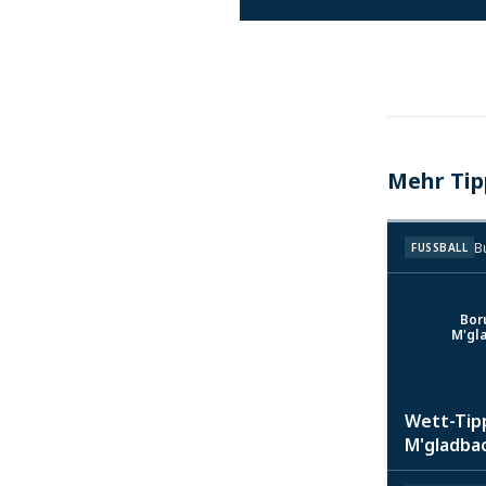
Mehr Tip
B
FUSSBALL
Bor
M'gl
Wett-Tipp
M'gladba