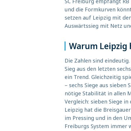
SC Freiburg empfängt RB 
und die Formkurven könnt
setzen auf Leipzig mit de
Auswärtssieg mit Netz u
Warum Leipzig hi
Die Zahlen sind eindeutig.
Sieg aus den letzten sechs
ein Trend. Gleichzeitig sp
– sechs Siege aus sieben S
nötige Stabilität in alle
Vergleich: sieben Siege in
Leipzig hat die Breisgauer
im Pressing und in den U
Freiburgs System immer wi