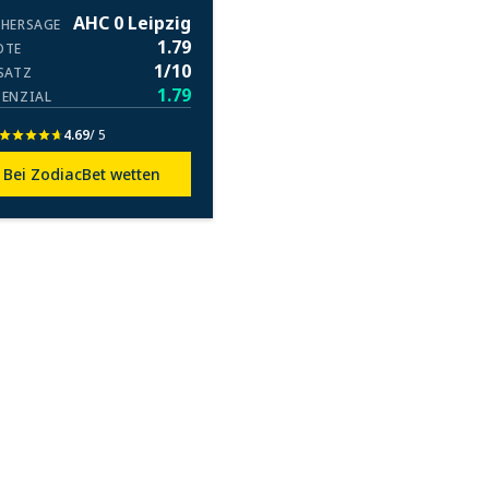
AHC 0 Leipzig
HERSAGE
1.79
OTE
1/10
SATZ
1.79
ENZIAL
4.69
/ 5
Bei ZodiacBet wetten