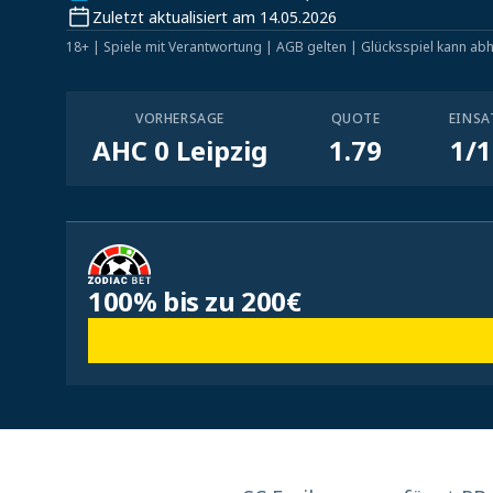
Zuletzt aktualisiert am 14.05.2026
18+ | Spiele mit Verantwortung | AGB gelten | Glücksspiel kann ab
VORHERSAGE
QUOTE
EINSA
AHC 0 Leipzig
1.79
1/1
100% bis zu 200€