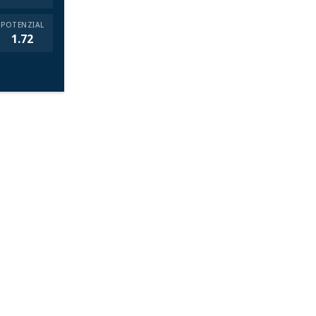
POTENZIAL
1.72