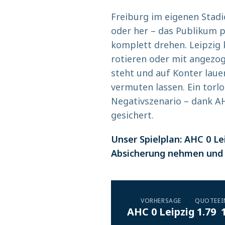
Freiburg im eigenen Stadi
oder her – das Publikum p
komplett drehen. Leipzig 
rotieren oder mit angezo
steht und auf Konter lauer
vermuten lassen. Ein torlo
Negativszenario – dank A
gesichert.
Unser Spielplan: AHC 0 Le
Absicherung nehmen und a
VORHERSAGE
QUOTE
E
AHC 0 Leipzig
1.79