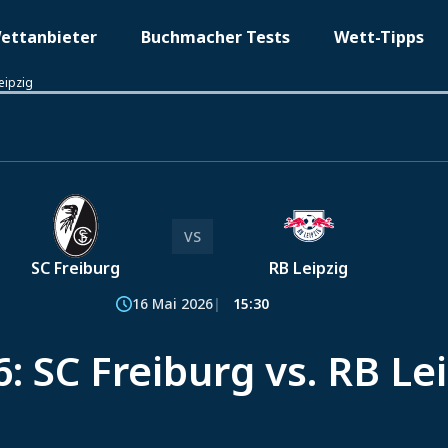
ettanbieter
Buchmacher Tests
Wett-Tipps
eipzig
VS
SC Freiburg
RB Leipzig
16 Mai 2026
15:30
: SC Freiburg vs. RB Le