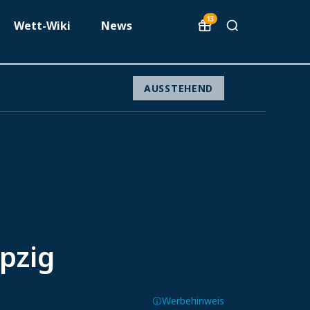
13
Wett-Wiki
News
AUSSTEHEND
ipzig
Werbehinweis