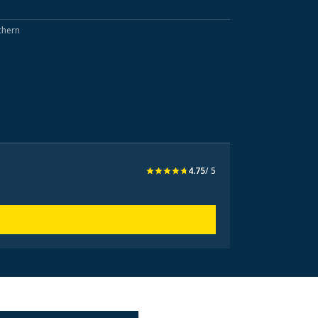
chern
4.75
/ 5