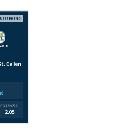
USSTEHEND
uzern
t. Gallen
nt
POTENZIAL
2.05