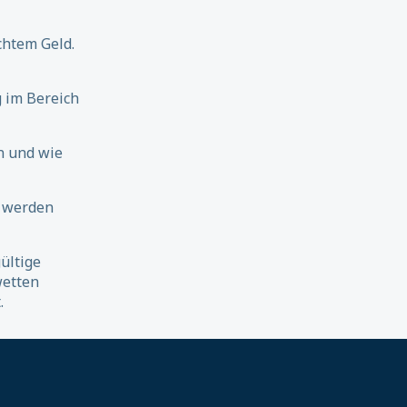
chtem Geld.
 im Bereich
n und wie
 werden
ültige
wetten
.