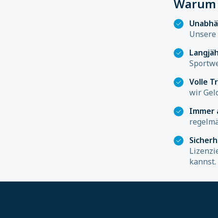
Warum 
Unabhä
Unsere 
Langjäh
Sportwe
Volle T
wir Gel
Immer 
regelmä
Sicher
Lizenzi
kannst.