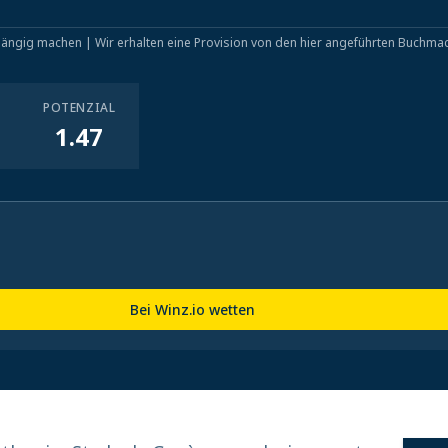
hängig machen | Wir erhalten eine Provision von den hier angeführten Buchma
POTENZIAL
1.47
Bei Winz.io wetten