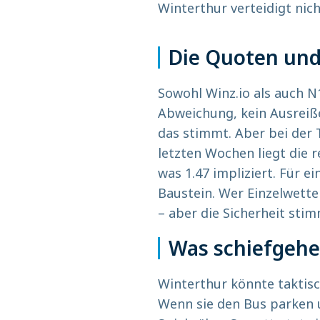
Winterthur verteidigt nic
Die Quoten und 
Sowohl Winz.io als auch N1
Abweichung, kein Ausreiße
das stimmt. Aber bei der 
letzten Wochen liegt die 
was 1.47 impliziert. Für ei
Baustein. Wer Einzelwette
– aber die Sicherheit stim
Was schiefgeh
Winterthur könnte taktisc
Wenn sie den Bus parken u