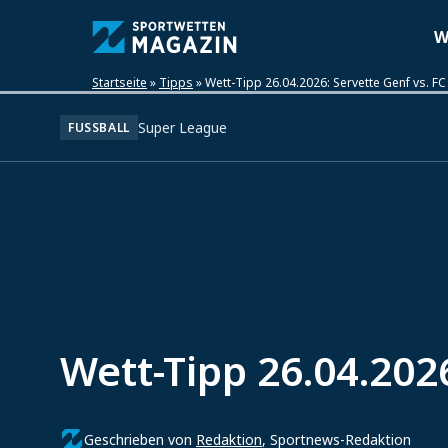
W
Startseite
»
Tipps
»
Wett-Tipp 26.04.2026: Servette Genf vs. FC
Super League
FUSSBALL
Wett-Tipp 26.04.202
Geschrieben von
Redaktion
, Sportnews-Redaktion