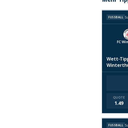
S
FUSSBALL
FC Win
Wett-Tipp
Winterthu
QUOTE
1.49
S
FUSSBALL