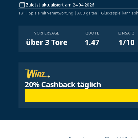
Zuletzt aktualisiert am 24.04.2026
18+ | Spiele mit Verantwortung | AGB gelten | Glücksspiel kann ab
VORHERSAGE
QUOTE
EINSATZ
über 3 Tore
1.47
1/10
20% Cashback täglich