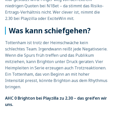
niedrigen Quoten bei N1Bet – da stimmt das Risiko-
Ertrags-Verhältnis nicht. Wer clever ist, nimmt die
2.30 bei Playzilla oder ExciteWin mit.
Was kann schiefgehen?
Tottenham ist trotz der Heimschwäche kein
schlechtes Team. Irgendwann reißt jede Negativserie.
Wenn die Spurs früh treffen und das Publikum
mitziehen, kann Brighton unter Druck geraten. Vier
Heimpleiten in Serie erzeugen auch Trotzreaktionen.
Ein Tottenham, das von Beginn an mit hoher
Intensität presst, könnte Brighton aus dem Rhythmus
bringen.
AHC 0 Brighton bei Playzilla zu 2.30 – das greifen wir
uns.