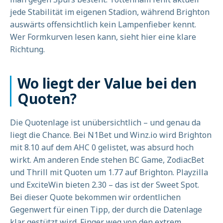
jede Stabilität im eigenen Stadion, während Brighton
auswärts offensichtlich kein Lampenfieber kennt.
Wer Formkurven lesen kann, sieht hier eine klare
Richtung.
Wo liegt der Value bei den
Quoten?
Die Quotenlage ist unübersichtlich – und genau da
liegt die Chance. Bei N1Bet und Winz.io wird Brighton
mit 8.10 auf dem AHC 0 gelistet, was absurd hoch
wirkt. Am anderen Ende stehen BC Game, ZodiacBet
und Thrill mit Quoten um 1.77 auf Brighton. Playzilla
und ExciteWin bieten 2.30 – das ist der Sweet Spot.
Bei dieser Quote bekommen wir ordentlichen
Gegenwert für einen Tipp, der durch die Datenlage
klar gestützt wird. Finger weg von den extrem