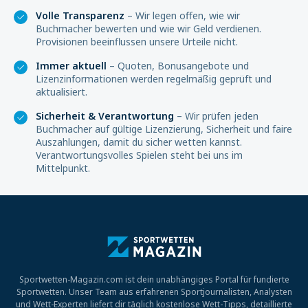
Volle Transparenz
– Wir legen offen, wie wir
Buchmacher bewerten und wie wir Geld verdienen.
Provisionen beeinflussen unsere Urteile nicht.
Immer aktuell
– Quoten, Bonusangebote und
Lizenzinformationen werden regelmäßig geprüft und
aktualisiert.
Sicherheit & Verantwortung
– Wir prüfen jeden
Buchmacher auf gültige Lizenzierung, Sicherheit und faire
Auszahlungen, damit du sicher wetten kannst.
Verantwortungsvolles Spielen steht bei uns im
Mittelpunkt.
Sportwetten-Magazin.com ist dein unabhängiges Portal für fundierte
Sportwetten. Unser Team aus erfahrenen Sportjournalisten, Analysten
und Wett-Experten liefert dir täglich kostenlose Wett-Tipps, detaillierte