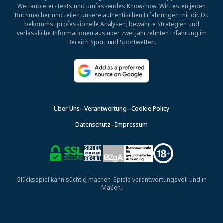
Wettanbieter-Tests und umfassendes Know-how. Wir testen jeden
Buchmacher und teilen unsere authentischen Erfahrungen mit dir. Du
bekommst professionelle Analysen, bewährte Strategien und
verlässliche Informationen aus über zwei Jahrzehnten Erfahrung im
Bereich Sport und Sportwetten.
Über Uns
Verantwortung
Cookie Policy
Datenschutz
Impressum
Glücksspiel kann süchtig machen. Spiele verantwortungsvoll und in
Maßen.