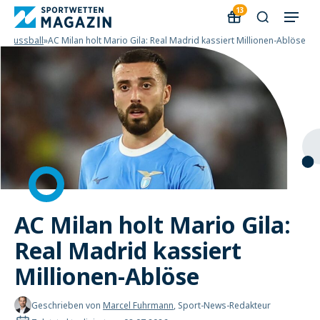
13
s
»
Fussball
»
AC Milan holt Mario Gila: Real Madrid kassiert Millionen-Ablöse
AC Milan holt Mario Gila:
Real Madrid kassiert
Millionen-Ablöse
Geschrieben von
Marcel Fuhrmann
, Sport-News-Redakteur