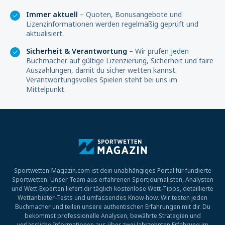
Immer aktuell
– Quoten, Bonusangebote und
Lizenzinformationen werden regelmäßig geprüft und
aktualisiert.
Sicherheit & Verantwortung
– Wir prüfen jeden
Buchmacher auf gültige Lizenzierung, Sicherheit und faire
Auszahlungen, damit du sicher wetten kannst.
Verantwortungsvolles Spielen steht bei uns im
Mittelpunkt.
Sportwetten-Magazin.com ist dein unabhängiges Portal für fundierte
Sportwetten. Unser Team aus erfahrenen Sportjournalisten, Analysten
und Wett-Experten liefert dir täglich kostenlose Wett-Tipps, detaillierte
Wettanbieter-Tests und umfassendes Know-how. Wir testen jeden
Buchmacher und teilen unsere authentischen Erfahrungen mit dir. Du
bekommst professionelle Analysen, bewährte Strategien und
verlässliche Informationen aus über zwei Jahrzehnten Erfahrung im