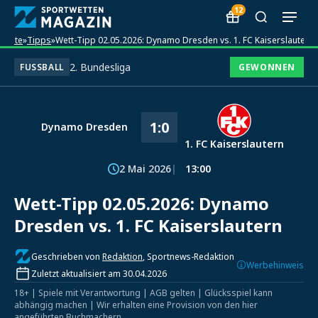
12
tseite
»
Tipps
»
Wett-Tipp 02.05.2026: Dynamo Dresden vs. 1. FC Kaiserslautern
2. Bundesliga
FUSSBALL
GEWONNEN
1:0
Dynamo Dresden
1. FC Kaiserslautern
2 Mai 2026
13:00
Wett-Tipp 02.05.2026: Dynamo
Dresden vs. 1. FC Kaiserslautern
Geschrieben von
Redaktion
, Sportnews-Redaktion
Werbehinweis
Zuletzt aktualisiert am 30.04.2026
18+ | Spiele mit Verantwortung | AGB gelten | Glücksspiel kann
abhängig machen | Wir erhalten eine Provision von den hier
angeführten Buchmachern