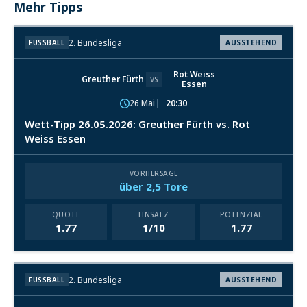
Mehr Tipps
2. Bundesliga
FUSSBALL
AUSSTEHEND
Rot Weiss
Greuther Fürth
VS
Essen
26 Mai
20:30
Wett-Tipp 26.05.2026: Greuther Fürth vs. Rot
Weiss Essen
VORHERSAGE
über 2,5 Tore
QUOTE
EINSATZ
POTENZIAL
1.77
1/10
1.77
2. Bundesliga
FUSSBALL
AUSSTEHEND