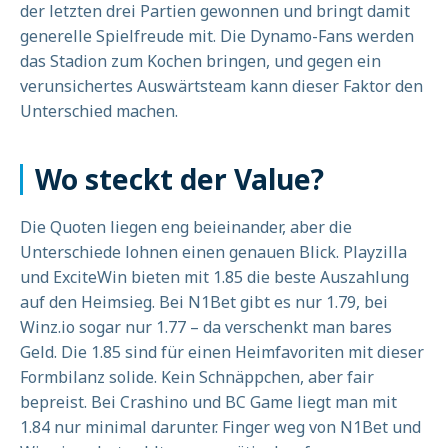
der letzten drei Partien gewonnen und bringt damit
generelle Spielfreude mit. Die Dynamo-Fans werden
das Stadion zum Kochen bringen, und gegen ein
verunsichertes Auswärtsteam kann dieser Faktor den
Unterschied machen.
Wo steckt der Value?
Die Quoten liegen eng beieinander, aber die
Unterschiede lohnen einen genauen Blick. Playzilla
und ExciteWin bieten mit 1.85 die beste Auszahlung
auf den Heimsieg. Bei N1Bet gibt es nur 1.79, bei
Winz.io sogar nur 1.77 – da verschenkt man bares
Geld. Die 1.85 sind für einen Heimfavoriten mit dieser
Formbilanz solide. Kein Schnäppchen, aber fair
bepreist. Bei Crashino und BC Game liegt man mit
1.84 nur minimal darunter. Finger weg von N1Bet und