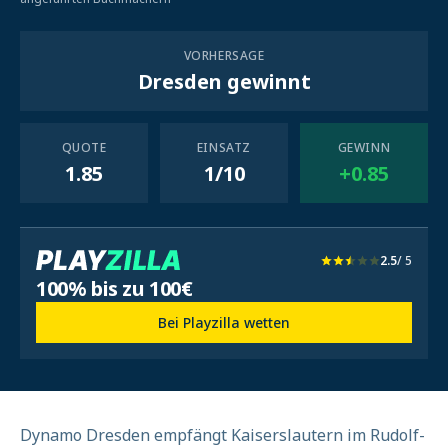
VORHERSAGE
Dresden gewinnt
QUOTE
EINSATZ
GEWINN
1.85
1/10
+0.85
2.5
/ 5
100% bis zu 100€
Bei Playzilla wetten
Dynamo Dresden empfängt Kaiserslautern im Rudolf-