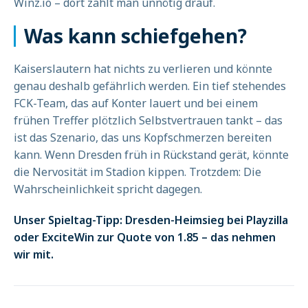
Winz.io – dort zahlt man unnötig drauf.
Was kann schiefgehen?
Kaiserslautern hat nichts zu verlieren und könnte
genau deshalb gefährlich werden. Ein tief stehendes
FCK-Team, das auf Konter lauert und bei einem
frühen Treffer plötzlich Selbstvertrauen tankt – das
ist das Szenario, das uns Kopfschmerzen bereiten
kann. Wenn Dresden früh in Rückstand gerät, könnte
die Nervosität im Stadion kippen. Trotzdem: Die
Wahrscheinlichkeit spricht dagegen.
Unser Spieltag-Tipp: Dresden-Heimsieg bei Playzilla
oder ExciteWin zur Quote von 1.85 – das nehmen
wir mit.