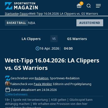
7
Startseite
»
Tipps
»
Wett-Tipp 16.04.2026: LA Clippers vs. GS Warriors
NBA
BASKETBALL
AUSSTEHEND
LA Clippers
GS Warriors
VS
16 Apr. 2026
04:00
Wett-Tipp 16.04.2026: LA Clippers
vs. GS Warriors
Geschrieben von
Redaktion
, Sportnews-Redaktion
Faktencheck von
Paula Winkler
, Editorin und Projektplanung
Zuletzt aktualisiert am 24.04.2026
Werbehinweis
18+ | Spiele mit Verantwortung | AGB gelten | Glücksspiel kann
abhängig machen | Wir erhalten eine Provision von den hier
angeführten Buchmachern