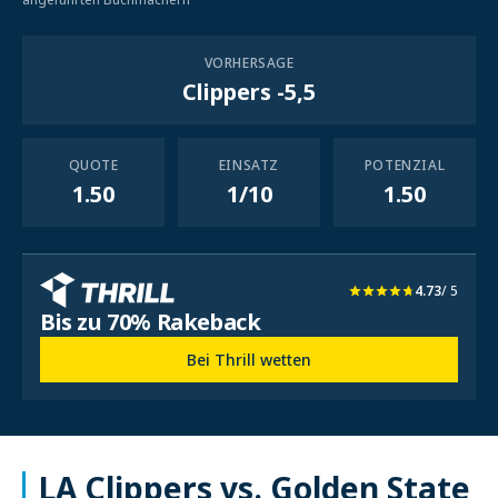
VORHERSAGE
Clippers -5,5
QUOTE
EINSATZ
POTENZIAL
1.50
1/10
1.50
4.73
/ 5
Bis zu 70% Rakeback
Bei Thrill wetten
LA Clippers vs. Golden State