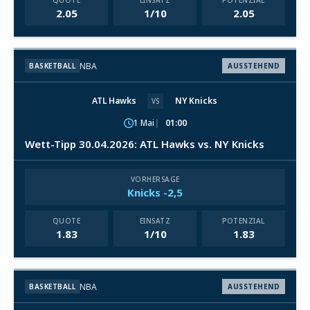
QUOTE
EINSATZ
POTENZIAL
2.05
1/10
2.05
NBA
BASKETBALL
AUSSTEHEND
ATL Hawks
NY Knicks
VS
1 Mai
01:00
Wett-Tipp 30.04.2026: ATL Hawks vs. NY Knicks
VORHERSAGE
Knicks -2,5
QUOTE
EINSATZ
POTENZIAL
1.83
1/10
1.83
NBA
BASKETBALL
AUSSTEHEND