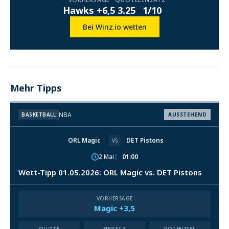
Hawks +6,5
3.25
1/10
Bei Winz.io wetten
Mehr Tipps
NBA
BASKETBALL
AUSSTEHEND
ORL Magic
DET Pistons
VS
2 Mai
01:00
Wett-Tipp 01.05.2026: ORL Magic vs. DET Pistons
VORHERSAGE
Magic +3,5