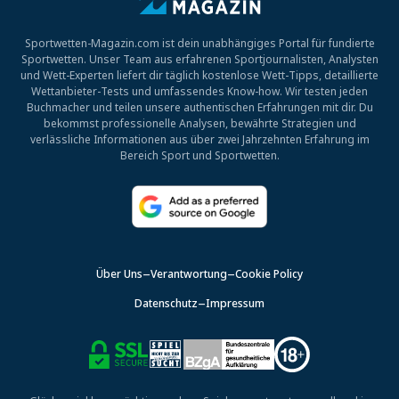
Sportwetten-Magazin.com ist dein unabhängiges Portal für fundierte
Sportwetten. Unser Team aus erfahrenen Sportjournalisten, Analysten
und Wett-Experten liefert dir täglich kostenlose Wett-Tipps, detaillierte
Wettanbieter-Tests und umfassendes Know-how. Wir testen jeden
Buchmacher und teilen unsere authentischen Erfahrungen mit dir. Du
bekommst professionelle Analysen, bewährte Strategien und
verlässliche Informationen aus über zwei Jahrzehnten Erfahrung im
Bereich Sport und Sportwetten.
Über Uns
Verantwortung
Cookie Policy
Datenschutz
Impressum