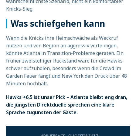
wahrscheinlichste Szenario, nicht ein komfortabler
Knicks-Sieg.
Was schiefgehen kann
Wenn die Knicks ihre Heimschwäche als Weckruf
nutzen und von Beginn an aggressiv verteidigen,
könnte Atlanta in Transition-Probleme geraten. Ein
früher zweistelliger Rückstand wäre für die Hawks
schwer aufzuholen, besonders wenn die Crowd im
Garden Feuer fängt und New York den Druck über 48
Minuten hochhält.
Hawks +6,5 ist unser Pick – Atlanta bleibt eng dran,
die jüngsten Direktduelle sprechen eine klare
Sprache zugunsten der Gäste.
VORHERSAGE
QUOTE
EINSATZ