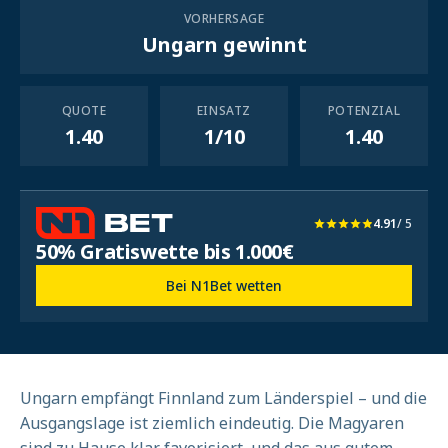
VORHERSAGE
Ungarn gewinnt
QUOTE
EINSATZ
POTENZIAL
1.40
1/10
1.40
4.91
/ 5
50% Gratiswette bis 1.000€
Bei N1Bet wetten
Ungarn empfängt Finnland zum Länderspiel – und die
Ausgangslage ist ziemlich eindeutig. Die Magyaren