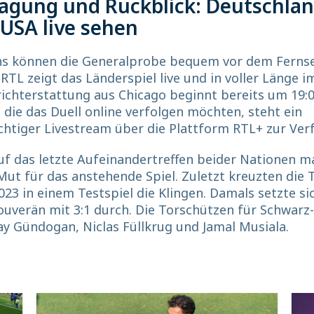
agung und Rückblick: Deutschla
USA live sehen
ns können die Generalprobe bequem vor dem Ferns
 RTL zeigt das Länderspiel live und in voller Länge i
ichterstattung aus Chicago beginnt bereits um 19:0
 die das Duell online verfolgen möchten, steht ein
chtiger Livestream über die Plattform RTL+ zur Ver
auf das letzte Aufeinandertreffen beider Nationen m
ut für das anstehende Spiel. Zuletzt kreuzten die
23 in einem Testspiel die Klingen. Damals setzte si
uverän mit 3:1 durch. Die Torschützen für Schwarz
ay Gündogan, Niclas Füllkrug und Jamal Musiala.