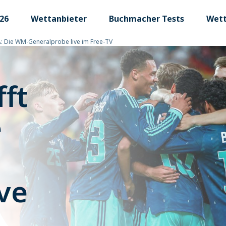
26
Wettanbieter
Buchmacher Tests
Wett
SA: Die WM-Generalprobe live im Free-TV
fft
e
ve