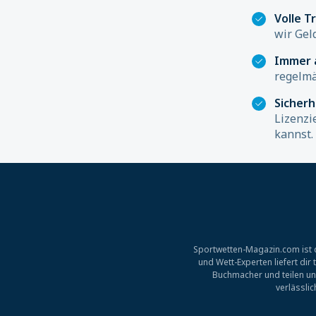
Volle T
wir Gel
Immer 
regelmä
Sicher
Lizenzi
kannst.
Sportwetten-Magazin.com ist d
und Wett-Experten liefert di
Buchmacher und teilen un
verlässli