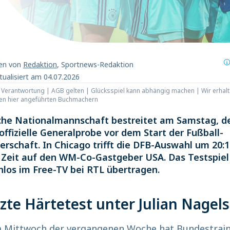
ben von
Redaktion
, Sportnews-Redaktion
tualisiert am 04.07.2026
t Verantwortung | AGB gelten | Glücksspiel kann abhängig machen | Wir erhalt
den hier angeführten Buchmachern
che Nationalmannschaft bestreitet am Samstag, den
 offizielle Generalprobe vor dem Start der Fußball-
rschaft. In Chicago trifft die DFB-Auswahl um 20:
 Zeit auf den WM-Co-Gastgeber USA. Das Testspiel 
nlos im Free-TV bei RTL übertragen.
tzte Härtetest unter Julian Nage
m Mittwoch der vergangenen Woche hat Bundestraine