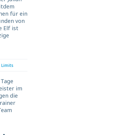
eitdem
hen für ein
runden von
 Elf ist
zige
 Limits
t Tage
eister im
gen die
rainer
 Team