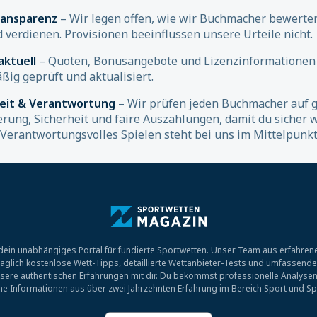
ransparenz
– Wir legen offen, wie wir Buchmacher bewerte
d verdienen. Provisionen beeinflussen unsere Urteile nicht.
aktuell
– Quoten, Bonusangebote und Lizenzinformationen
ßig geprüft und aktualisiert.
heit & Verantwortung
– Wir prüfen jeden Buchmacher auf g
erung, Sicherheit und faire Auszahlungen, damit du sicher 
 Verantwortungsvolles Spielen steht bei uns im Mittelpunkt
ein unabhängiges Portal für fundierte Sportwetten. Unser Team aus erfahrene
r täglich kostenlose Wett-Tipps, detaillierte Wettanbieter-Tests und umfassend
sere authentischen Erfahrungen mit dir. Du bekommst professionelle Analysen
che Informationen aus über zwei Jahrzehnten Erfahrung im Bereich Sport und Sp