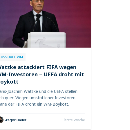
FUSSBALL WM
atzke attackiert FIFA wegen
M-Investoren – UEFA droht mit
oykott
ans-Joachim Watzke und die UEFA stellen
ich quer: Wegen umstrittener Investoren-
läne der FIFA droht ein WM-Boykott.
Gregor Bauer
letzte Woche