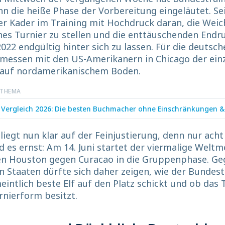
n die heiße Phase der Vorbereitung eingeläutet. S
er Kader im Training mit Hochdruck daran, die Weic
hes Turnier zu stellen und die enttäuschenden End
022 endgültig hinter sich zu lassen. Für die deutsche
emessen mit den US-Amerikanern in Chicago der ein
 auf nordamerikanischem Boden.
 THEMA
 Vergleich 2026: Die besten Buchmacher ohne Einschränkungen &
liegt nun klar auf der Feinjustierung, denn nur ach
d es ernst: Am 14. Juni startet der viermalige Weltm
en Houston gegen Curacao in die Gruppenphase. Ge
n Staaten dürfte sich daher zeigen, wie der Bundest
eintlich beste Elf auf den Platz schickt und ob das
rnierform besitzt.