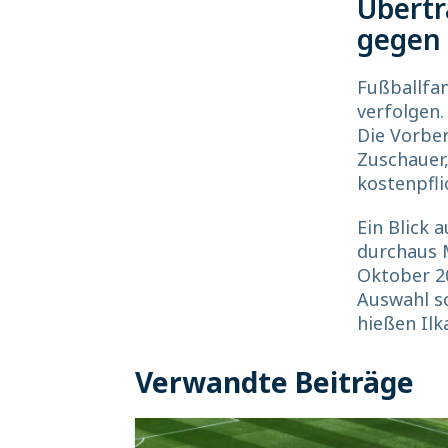
Übertr
gegen 
Fußballfa
verfolgen.
Die Vorber
Zuschauer,
kostenpfli
Ein Blick 
durchaus M
Oktober 20
Auswahl so
hießen Ilk
Verwandte Beiträge