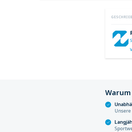
GESCHRIE
V
Warum 
Unabhä
Unsere 
Langjäh
Sportwe