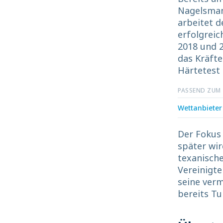
Nagelsman
arbeitet d
erfolgreic
2018 und 2
das Kräft
Härtetest
PASSEND ZUM
Wettanbieter
Der Fokus 
später wir
texanisch
Vereinigte
seine verm
bereits Tu