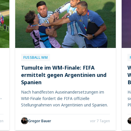
FUSSBALL WM
Tumulte im WM-Finale: FIFA
W
ermittelt gegen Argentinien und
W
Spanien
B
Nach handfesten Auseinandersetzungen im
H
-
WM-Finale fordert die FIFA offizielle
s
Stellungnahmen von Argentinien und Spanien.
P
en
Gregor Bauer
vor 7 Tagen