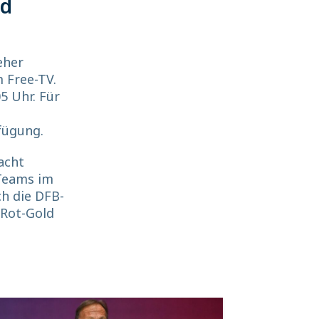
nd
eher
m Free-TV.
5 Uhr. Für
fügung.
acht
 Teams im
ch die DFB-
-Rot-Gold