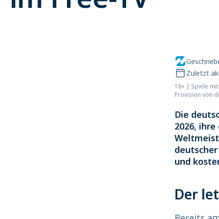
Geschrie
Zuletzt ak
18+ | Spiele mi
Provision von 
Die deuts
2026, ihre
Weltmeiste
deutscher
und koste
Der le
Bereits a