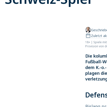
Geschrie
Zuletzt ak
18+ | Spiele mi
Provision von 
Die kolum
Fußball-W
dem K.-o.
plagen di
verletzun
Defens
Bislang pr