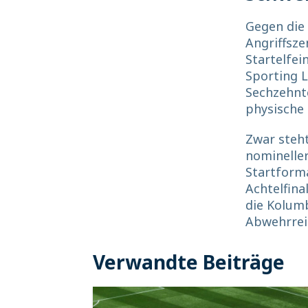
Gegen die
Angriffsze
Startelfei
Sporting L
Sechzehnte
physische 
Zwar steht
nomineller
Startforma
Achtelfina
die Kolum
Abwehrrei
Verwandte Beiträge