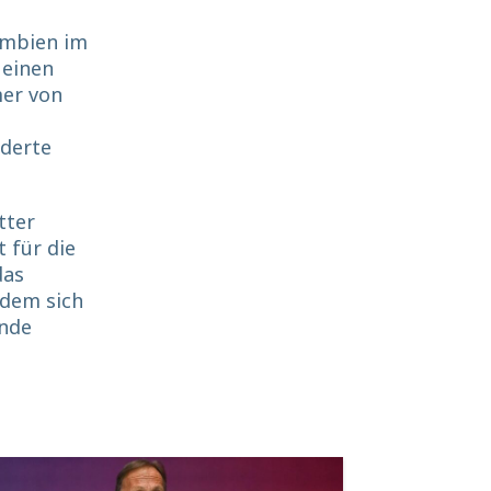
umbien im
 einen
mer von
rderte
tter
t für die
das
 dem sich
ende