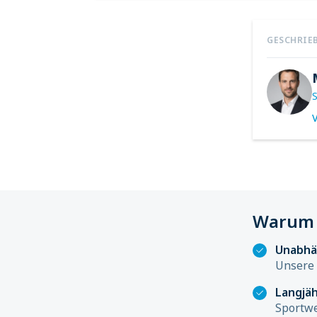
GESCHRIE
V
Warum 
Unabhä
Unsere 
Langjäh
Sportwe