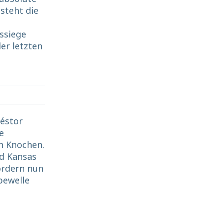
steht die
ssiege
er letzten
Néstor
e
n Knochen.
d Kansas
ordern nun
pewelle