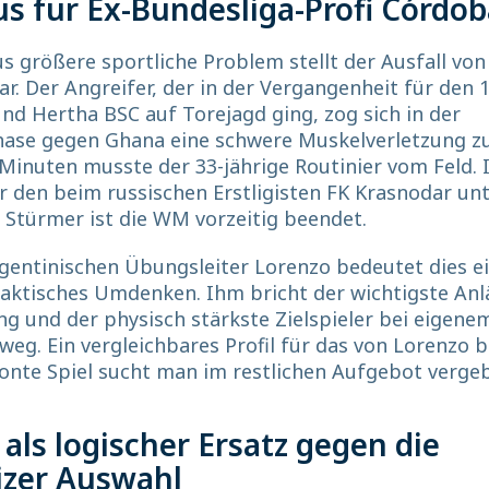
 für Ex-Bundesliga-Profi Córdob
s größere sportliche Problem stellt der Ausfall von
r. Der Angreifer, der in der Vergangenheit für den 1
nd Hertha BSC auf Torejagd ging, zog sich in der
ase gegen Ghana eine schwere Muskelverletzung zu
Minuten musste der 33-jährige Routinier vom Feld.
Für den beim russischen Erstligisten FK Krasnodar un
Stürmer ist die WM vorzeitig beendet.
gentinischen Übungsleiter Lorenzo bedeutet dies e
aktisches Umdenken. Ihm bricht der wichtigste Anl
ng und der physisch stärkste Zielspieler bei eigene
 weg. Ein vergleichbares Profil für das von Lorenzo 
onte Spiel sucht man im restlichen Aufgebot verge
 als logischer Ersatz gegen die
izer Auswahl