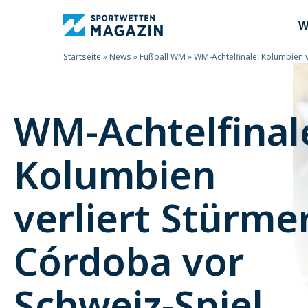
W
Startseite
»
News
»
Fußball WM
»
WM-Achtelfinale: Kolumbien v
WM-Achtelfinal
Kolumbien
verliert Stürme
Córdoba vor
Schweiz-Spiel