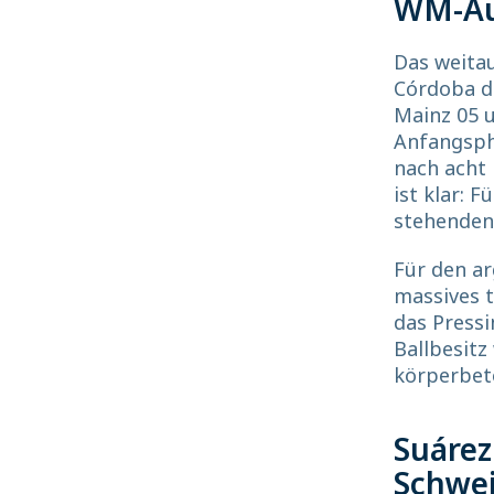
WM-Aus
Das weitau
Córdoba da
Mainz 05 u
Anfangsph
nach acht 
ist klar: 
stehenden 
Für den ar
massives t
das Pressi
Ballbesitz
körperbet
Suárez
Schwe