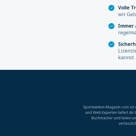
Volle T
wir Gel
Immer 
regelmä
Sicher
Lizenzi
kannst.
Sportwetten-Magazin.com ist d
und Wett-Experten liefert di
Buchmacher und teilen un
verlässli