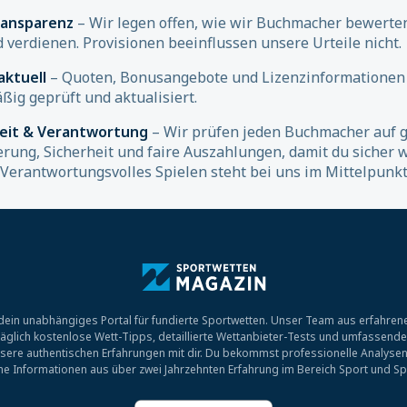
ransparenz
– Wir legen offen, wie wir Buchmacher bewerte
d verdienen. Provisionen beeinflussen unsere Urteile nicht.
aktuell
– Quoten, Bonusangebote und Lizenzinformationen
ßig geprüft und aktualisiert.
heit & Verantwortung
– Wir prüfen jeden Buchmacher auf g
erung, Sicherheit und faire Auszahlungen, damit du sicher 
 Verantwortungsvolles Spielen steht bei uns im Mittelpunkt
ein unabhängiges Portal für fundierte Sportwetten. Unser Team aus erfahrene
r täglich kostenlose Wett-Tipps, detaillierte Wettanbieter-Tests und umfassend
sere authentischen Erfahrungen mit dir. Du bekommst professionelle Analysen
che Informationen aus über zwei Jahrzehnten Erfahrung im Bereich Sport und Sp