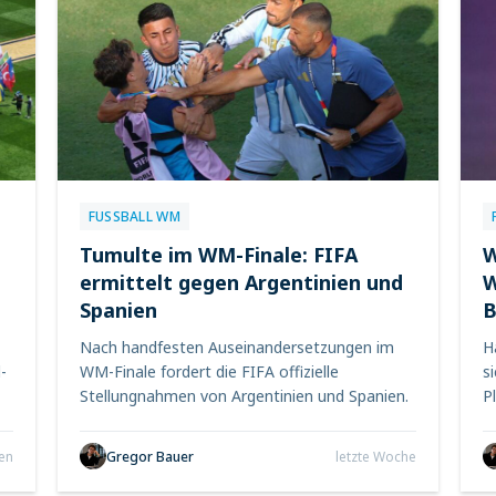
FUSSBALL WM
Tumulte im WM-Finale: FIFA
W
ermittelt gegen Argentinien und
W
Spanien
B
Nach handfesten Auseinandersetzungen im
H
-
WM-Finale fordert die FIFA offizielle
s
Stellungnahmen von Argentinien und Spanien.
P
en
Gregor Bauer
letzte Woche