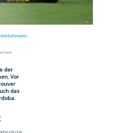
Werbehinweis
en eine
e der
en. Vor
couver
uch das
rdoba.
t
 absolute