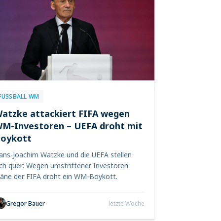
FUSSBALL WM
atzke attackiert FIFA wegen
M-Investoren – UEFA droht mit
oykott
ans-Joachim Watzke und die UEFA stellen
ich quer: Wegen umstrittener Investoren-
läne der FIFA droht ein WM-Boykott.
Gregor Bauer
letzte Woche