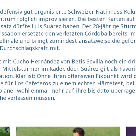
 defensiv gut organisierte Schweizer Nati muss Kol
ntrum folglich improvisieren. Die besten Karten auf
nsatz dürfte Luis Suárez haben. Der 28-jährige Stür
issabon ersetzte den verletzten Córdoba bereits im
lfinale und bringt zumindest ansatzweise die gefo
Durchschlagskraft mit.
 mit Cucho Hernández von Betis Sevilla noch ein dri
 Mittelstürmer im Kader, doch Suárez gilt als Favori
tion. Klar ist: Ohne ihren offensiven Fixpunkt wird 
le für Los Cafeteros zu einem echten Härtetest, bei
bianer wohl einmal mehr auf ihre bis dato überrag
he verlassen müssen.