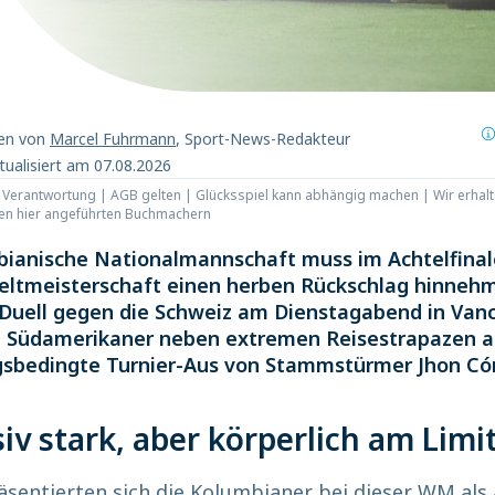
ben von
Marcel Fuhrmann
, Sport-News-Redakteur
tualisiert am 07.08.2026
t Verantwortung | AGB gelten | Glücksspiel kann abhängig machen | Wir erhalt
den hier angeführten Buchmachern
bianische Nationalmannschaft muss im Achtelfinal
eltmeisterschaft einen herben Rückschlag hinnehm
-Duell gegen die Schweiz am Dienstagabend in Van
e Südamerikaner neben extremen Reisestrapazen a
gsbedingte Turnier-Aus von Stammstürmer Jhon Có
iv stark, aber körperlich am Limi
äsentierten sich die Kolumbianer bei dieser WM als