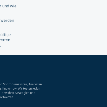
n und wie
 werden
ültige
wetten
.
n Sportjournalisten, Analysten
es Know-how. Wir testen jeden
, bewährte Strategien und
ortwetten.