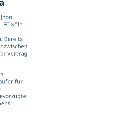
a
 Jhon
. FC Köln,
. Bereits
 Inzwischen
ter Vertrag
in
äufer für
m
bevorzugte
bens.