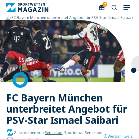
7
ssball
»
FC Bayern München unterbreitet Angebot für PSV-Star Ismael Saibari
FC Bayern München
unterbreitet Angebot für
PSV-Star Ismael Saibari
Geschrieben von
Redaktion
, Sportnews-Redaktion
Werbehinweis