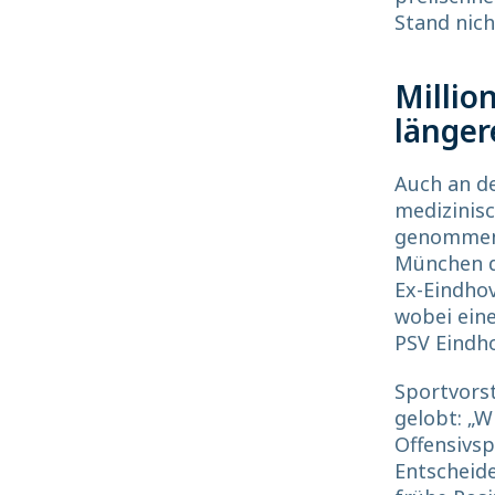
Stand nich
Millio
länger
Auch an de
medizinisc
genommen 
München de
Ex-Eindhov
wobei eine
PSV Eindho
Sportvorst
gelobt: „W
Offensivs
Entscheide