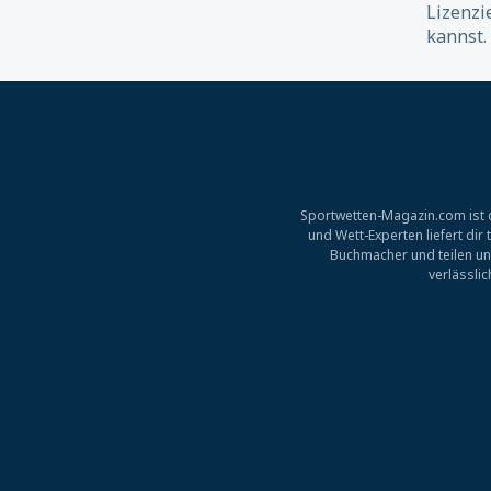
Lizenzi
kannst.
Sportwetten-Magazin.com ist d
und Wett-Experten liefert di
Buchmacher und teilen un
verlässli