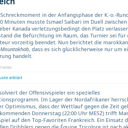
eich
 Schreckmoment in der Anfangsphase der K.-o.-Rund
20 Minuten musste Ismael Saibari im Duell zwische
ber Kanada verletzungsbedingt den Platz verlassen
tand die Befürchtung im Raum, das Turnier sei für
teur vorzeitig beendet. Nun berichtet die marokkan
 Mountakhab
, dass es sich glücklicherweise nur um e
rung handelt.
 THEMA
uote erklärt
solviert der Offensivspieler ein spezielles
ationsprogramm. Im Lager der Nordafrikaner herrsc
er Optimismus, dass der Wettlauf gegen die Zeit gel
kommenden Donnerstag (22:00 Uhr MESZ) trifft Ma
piel auf den Top-Favoriten Frankreich. Ein Einsatz 
llen Dribblers gegen die Équipe Tricolore ist nach a