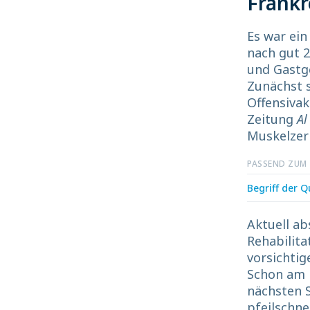
Frankr
Es war ein
nach gut 
und Gastge
Zunächst s
Offensivak
Zeitung
Al
Muskelzer
PASSEND ZUM
Begriff der Q
Aktuell ab
Rehabilit
vorsichtig
Schon am 
nächsten S
pfeilschne