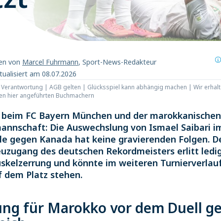
ben von
Marcel Fuhrmann
, Sport-News-Redakteur
tualisiert am 08.07.2026
t Verantwortung | AGB gelten | Glücksspiel kann abhängig machen | Wir erhalt
den hier angeführten Buchmachern
beim FC Bayern München und der marokkanischen
annschaft: Die Auswechslung von Ismael Saibari 
ale gegen Kanada hat keine gravierenden Folgen. De
uzugang des deutschen Rekordmeisters erlitt ledig
uskelzerrung und könnte im weiteren Turnierverlau
f dem Platz stehen.
ng für Marokko vor dem Duell g