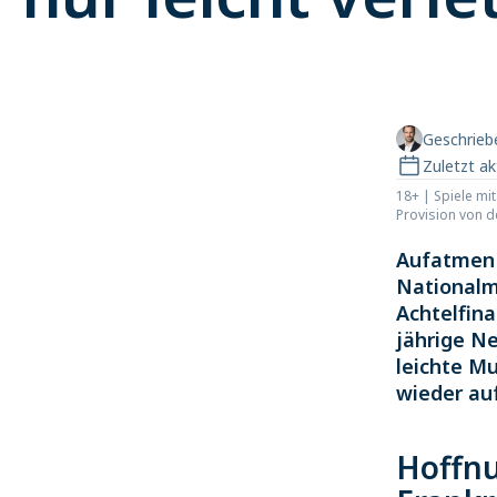
Geschrie
Zuletzt ak
18+ | Spiele mi
Provision von 
Aufatmen 
Nationalm
Achtelfin
jährige Ne
leichte M
wieder au
Hoffnu