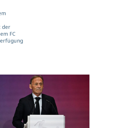
dem
t der
 dem FC
 Verfügung