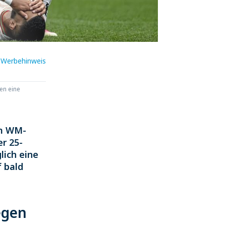
Werbehinweis
en eine
im WM-
r 25-
lich eine
f bald
egen