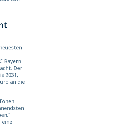
ht
 neuesten
s
C Bayern
acht. Der
is 2031,
uro an die
 Tönen
annendsten
en.“
 eine