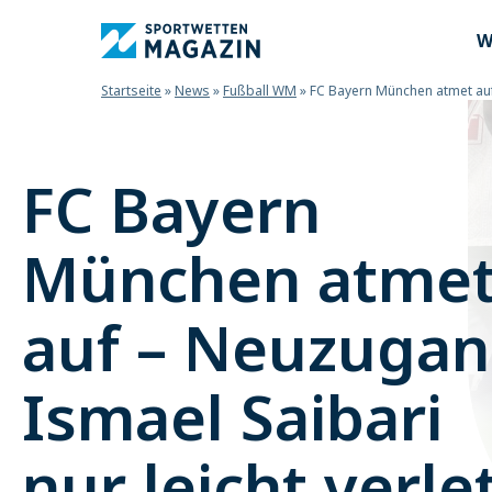
W
Startseite
»
News
»
Fußball WM
»
FC Bayern München atmet auf 
FC Bayern
München atme
auf – Neuzuga
Ismael Saibari
nur leicht verle