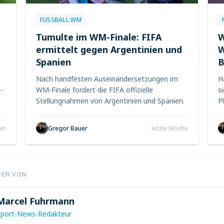
FUSSBALL WM
Tumulte im WM-Finale: FIFA
W
ermittelt gegen Argentinien und
W
Spanien
B
Nach handfesten Auseinandersetzungen im
H
-
WM-Finale fordert die FIFA offizielle
s
Stellungnahmen von Argentinien und Spanien.
P
en
Gregor Bauer
letzte Woche
BEN VON
Marcel Fuhrmann
Sport-News-Redakteur