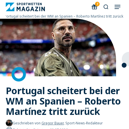
7
WM
»
Portugal scheitert bei der WM an Spanien – Roberto Martínez tritt zurück
Portugal scheitert bei der
WM an Spanien – Roberto
Martínez tritt zurück
Geschrieben von
Gregor Bauer
, Sport-News-Redakteur