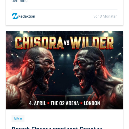
den Ring.
Redaktion
vor 3 Monaten
MMA
Dereck Chisora empfängt Deontay