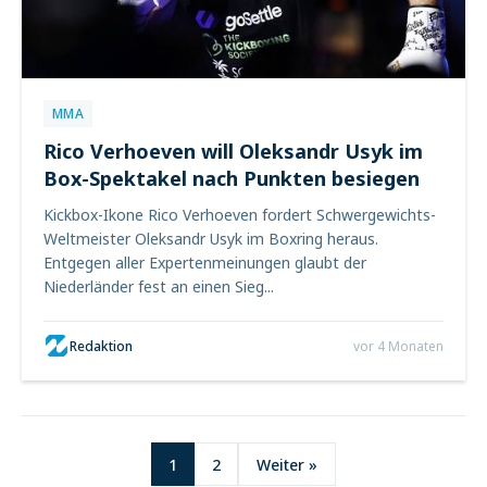
MMA
Rico Verhoeven will Oleksandr Usyk im
Box-Spektakel nach Punkten besiegen
Kickbox-Ikone Rico Verhoeven fordert Schwergewichts-
Weltmeister Oleksandr Usyk im Boxring heraus.
Entgegen aller Expertenmeinungen glaubt der
Niederländer fest an einen Sieg...
Redaktion
vor 4 Monaten
1
2
Weiter »
Seitennummerie