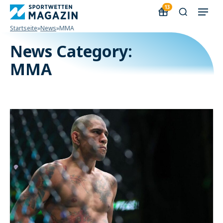
13
Startseite
»
News
»
MMA
News Category:
MMA