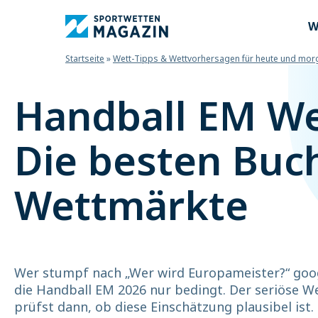
W
Startseite
»
Wett-Tipps & Wettvorhersagen für heute und mor
Handball EM We
Die besten Bu
Wettmärkte
Wer stumpf nach „Wer wird Europameister?“ goog
die Handball EM 2026 nur bedingt. Der seriöse We
prüfst dann, ob diese Einschätzung plausibel ist