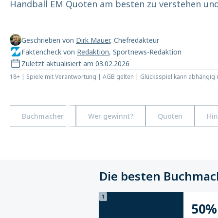
Handball EM Quoten am besten zu verstehen und 
Geschrieben von
Dirk Mauer
, Chefredakteur
Faktencheck von
Redaktion
, Sportnews-Redaktion
Zuletzt aktualisiert am 03.02.2026
18+ | Spiele mit Verantwortung | AGB gelten | Glücksspiel kann abhängig
Buchmacher
Wer gewinnt?
Quoten
Hin
Die besten Buchmach
1
50% 