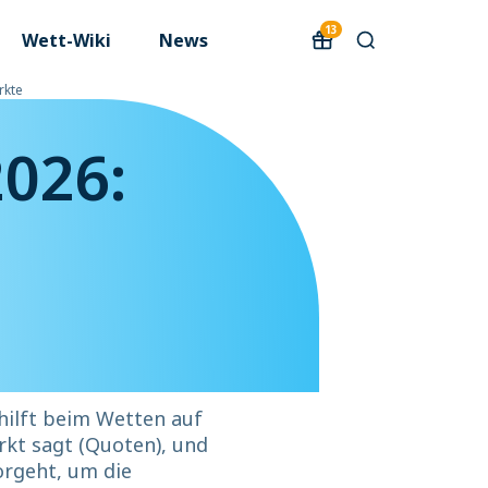
13
Wett-Wiki
News
rkte
026:
hilft beim Wetten auf
rkt sagt (Quoten), und
orgeht, um die