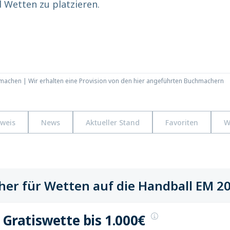
Wetten zu platzieren.
 machen | Wir erhalten eine Provision von den hier angeführten Buchmachern
weis
News
Aktueller Stand
Favoriten
W
er für Wetten auf die Handball EM 2
Gratiswette bis 1.000€