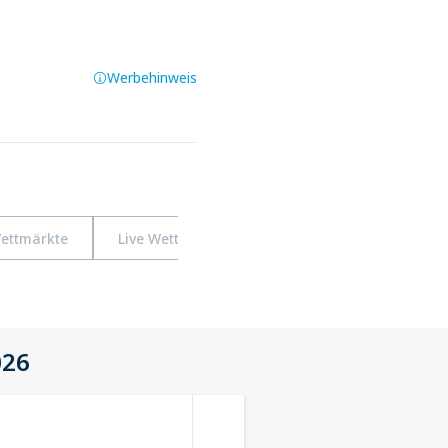
Werbehinweis
ettmärkte
Live Wetten
EM Infos
FAQs
026