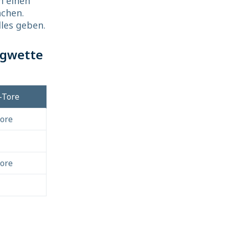
n einen
achen.
les geben.
egwette
-Tore
-Tore
Tore
Tore