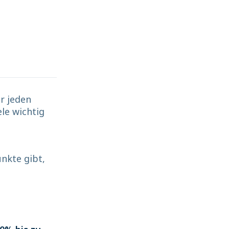
r jeden
le wichtig
t
unkte gibt,