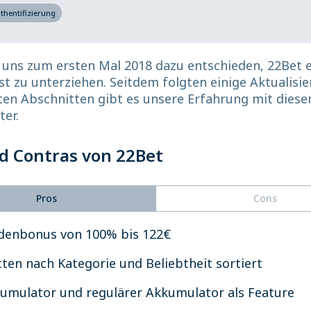
thentifizierung
 uns zum ersten Mal 2018 dazu entschieden, 22Bet 
t zu unterziehen. Seitdem folgten einige Aktualisie
ten Abschnitten gibt es unsere Erfahrung mit dies
er.
d Contras von 22Bet
Pros
Cons
enbonus von 100% bis 122€
ten nach Kategorie und Beliebtheit sortiert
kumulator und regulärer Akkumulator als Feature