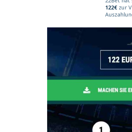
22Bet hat
122€
zur V
Auszahlun