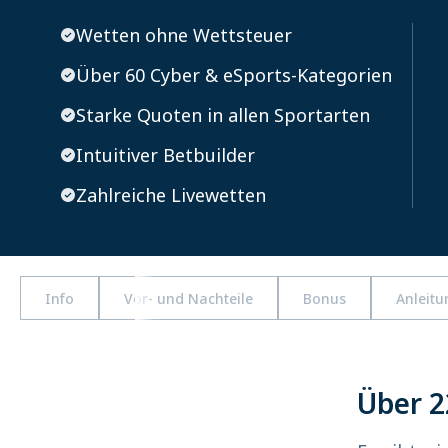
Wetten ohne Wettsteuer
Über 60 Cyber & eSports-Kategorien
Starke Quoten in allen Sportarten
Intuitiver Betbuilder
Zahlreiche Livewetten
Info
Vor- und Nachteile
Bonus
Anleitu
Über 2