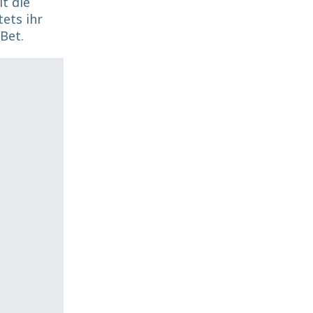
it die
ets ihr
Bet.