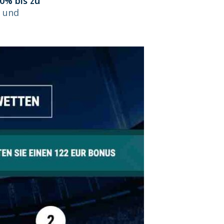
0% bis zu
- und