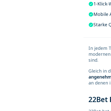
1-Klick
Mobile 
Starke 
In jedem T
modernen 
sind.
Gleich in 
angenehm
an denen 
22Bet