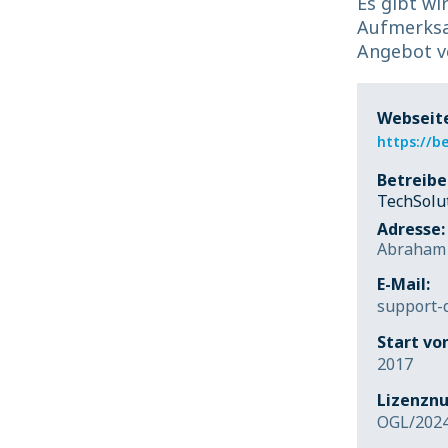
Es gibt wi
Aufmerksam
Angebot ve
Webseit
https://b
Betreibe
TechSolut
Adresse:
Abraham 
E-Mail:
support-
Start vo
2017
Lizenzn
OGL/2024