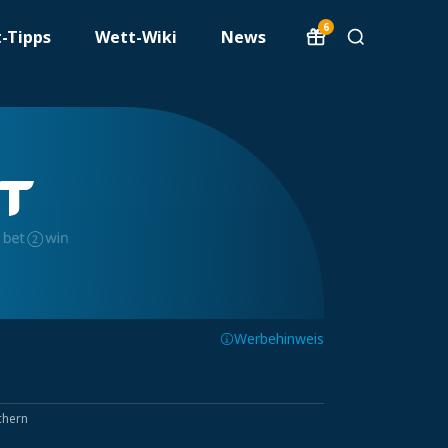
6
-Tipps
Wett-Wiki
News
Werbehinweis
chern