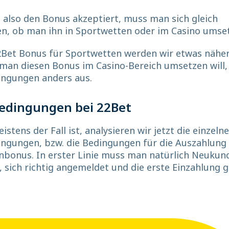
also den Bonus akzeptiert, muss man sich gleich
n, ob man ihn in Sportwetten oder im Casino umset
2Bet Bonus für Sportwetten werden wir etwas nähe
man diesen Bonus im Casino-Bereich umsetzen will,
ngungen anders aus.
edingungen bei 22Bet
istens der Fall ist, analysieren wir jetzt die einzeln
ngungen, bzw. die Bedingungen für die Auszahlung 
bonus. In erster Linie muss man natürlich Neukun
, sich richtig angemeldet und die erste Einzahlung g